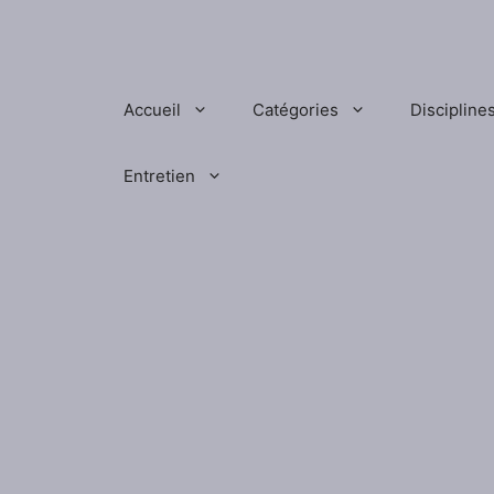
Aller
au
contenu
Accueil
Catégories
Discipline
Entretien