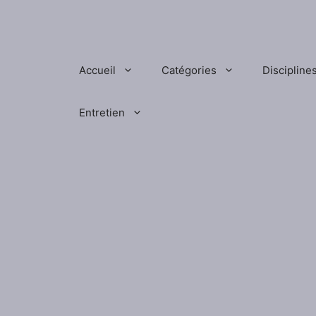
Aller
au
contenu
Accueil
Catégories
Discipline
Entretien