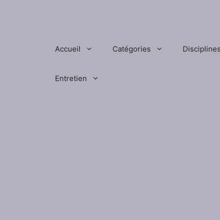
Aller
au
contenu
Accueil
Catégories
Discipline
Entretien