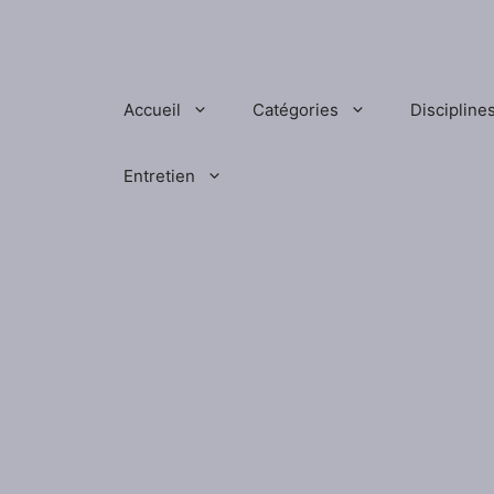
Aller
au
contenu
Accueil
Catégories
Discipline
Entretien